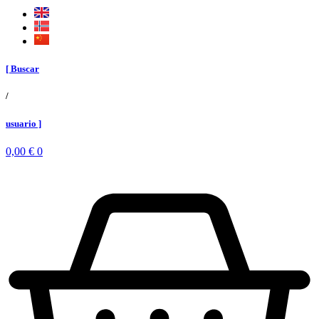
[ Buscar
/
usuario ]
0,00
€
0