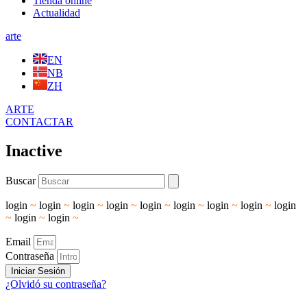
Tienda online
Actualidad
arte
EN
NB
ZH
ARTE
CONTACTAR
Inactive
Buscar
login
~
login
~
login
~
login
~
login
~
login
~
login
~
login
~
login
~
login
~
login
~
Email
Contraseña
Iniciar Sesión
¿Olvidó su contraseña?