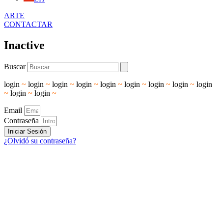
ARTE
CONTACTAR
Inactive
Buscar
login
~
login
~
login
~
login
~
login
~
login
~
login
~
login
~
login
~
login
~
login
~
Email
Contraseña
Iniciar Sesión
¿Olvidó su contraseña?