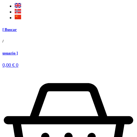
[ Buscar
/
usuario ]
0,00
€
0