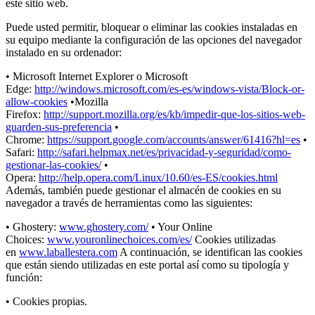
este sitio web.
Puede usted permitir, bloquear o eliminar las cookies instaladas en
su equipo mediante la configuración de las opciones del navegador
instalado en su ordenador:
• Microsoft Internet Explorer o Microsoft
Edge:
http://windows.microsoft.com/es-es/windows-vista/Block-or-
allow-cookies
•Mozilla
Firefox:
http://support.mozilla.org/es/kb/impedir-que-los-sitios-web-
guarden-sus-preferencia
•
Chrome:
https://support.google.com/accounts/answer/61416?hl=es
•
Safari:
http://safari.helpmax.net/es/privacidad-y-seguridad/como-
gestionar-las-cookies/
•
Opera:
http://help.opera.com/Linux/10.60/es-ES/cookies.html
Además, también puede gestionar el almacén de cookies en su
navegador a través de herramientas como las siguientes:
• Ghostery:
www.ghostery.com/
• Your Online
Choices:
www.youronlinechoices.com/es/
Cookies utilizadas
en
www.laballestera.com
A continuación, se identifican las cookies
que están siendo utilizadas en este portal así como su tipología y
función:
• Cookies propias.