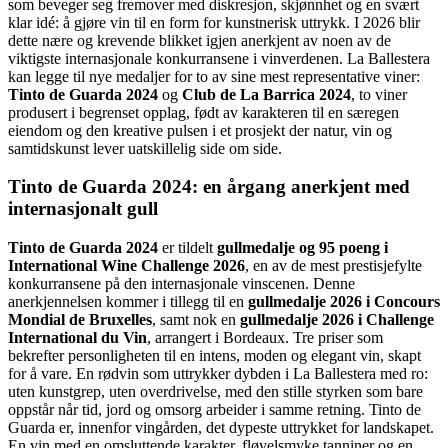
som beveger seg fremover med diskresjon, skjønnhet og en svært
klar idé: å gjøre vin til en form for kunstnerisk uttrykk.
I 2026 blir
dette nære og krevende blikket igjen anerkjent av noen av de
viktigste internasjonale konkurransene i vinverdenen. La Ballestera
kan legge til nye medaljer for to av sine mest representative viner:
Tinto de Guarda 2024
og
Club de La Barrica 2024
, to viner
produsert i begrenset opplag, født av karakteren til en særegen
eiendom og den kreative pulsen i et prosjekt der natur, vin og
samtidskunst lever uatskillelig side om side.
Tinto de Guarda 2024: en årgang anerkjent med
internasjonalt gull
Tinto de Guarda 2024
er tildelt
gullmedalje og 95 poeng i
International Wine Challenge 2026
, en av de mest prestisjefylte
konkurransene på den internasjonale vinscenen.
Denne
anerkjennelsen kommer i tillegg til en
gullmedalje 2026 i Concours
Mondial de Bruxelles
, samt nok en
gullmedalje 2026 i Challenge
International du Vin
, arrangert i Bordeaux.
Tre priser som
bekrefter personligheten til en intens, moden og elegant vin, skapt
for å vare. En rødvin som uttrykker dybden i La Ballestera med ro:
uten kunstgrep, uten overdrivelse, med den stille styrken som bare
oppstår når tid, jord og omsorg arbeider i samme retning.
Tinto de
Guarda er, innenfor vingården, det dypeste uttrykket for landskapet.
En vin med en omsluttende karakter, fløyelsmyke tanniner og en