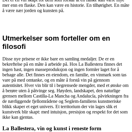
mer enn en flaske. Den kan være en historie. En tilhørighet. En måte
å være nær jorden og kunsten på.
Utmerkelser som forteller om en
filosofi
Disse nye prisene er ikke bare en samling medaljer. De er en
bekreftelse på en måte å arbeide på.
Hos La Ballestera finnes det
ingen hast, ingen masseproduksjon og ingen formler laget for å
behage alle. Det finnes en eiendom, en familie, en vinmark som tas
vare på med omtanke, og en måte å forstå vin på gjennom
autentisitet. Hver vin blir til i begrensede mengder, med et ønske om
å berøre uten å påtvinge seg.
Høyden, landskapet, den naturlige
grensen mellom Castilla-La Mancha og Andalucía, påvirkningen fra
de nærliggende fjellområdene og Seglem-familiens kunstneriske
blikk skaper et eget univers. Et territorium der vin lages slik et
kunstverk blir skapt: med intuisjon, presisjon og respekt for det som
ikke kan gjentas.
La Ballestera, vin og kunst i reneste form