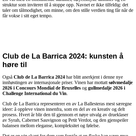
struktur som inviterer til å stoppe opp. Navnet er ikke tilfeldig: det
taler om tålmodighet, om minne, om den stille verdien ting får når de
får vokse i sitt eget tempo.
Club de La Barrica 2024: kunsten å
høre til
Også
Club de La Barrica 2024
har blitt anerkjent i denne nye
innhøstingen av internasjonale priser. Vinen har mottatt
sølvmedalje
2026 i Concours Mondial de Bruxelles
og
gullmedalje 2026 i
Challenge International du Vin
.
Club de La Barrica representerer en av La Ballesteras mest særegne
ideer: å oppleve vinen innenfra, som en del av en kreativ og delt
prosess. Hvert år blir den til gjennom et nøye utvalg av drueklaser
av Syrah, Cabernet Sauvignon og Petit Verdot, og den gjenspeiler
balansen mellom eleganse, kompleksitet og følelse.
Det er en vin skapt for dem som forstår at en flaske kan være mye