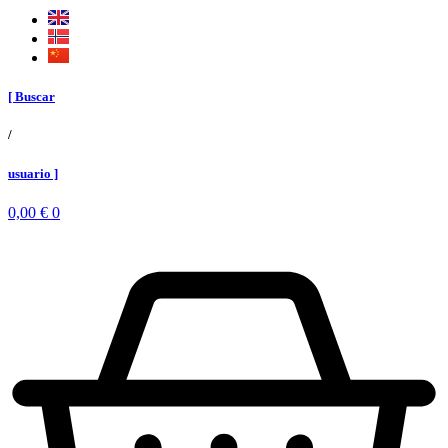
[ Buscar
/
usuario ]
0,00
€
0