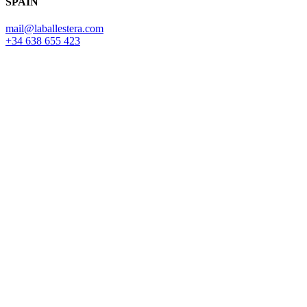
SPAIN
mail@laballestera.com
+34 638 655 423