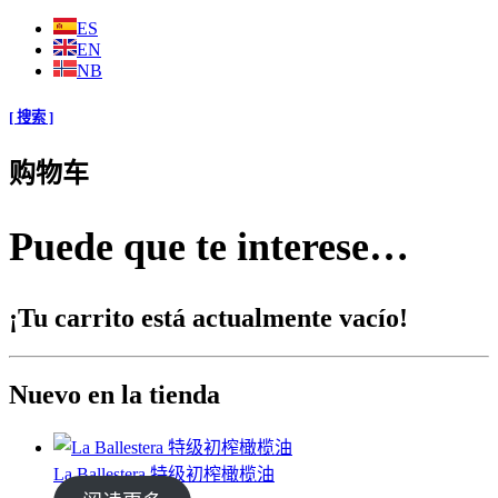
ES
EN
NB
[ 搜索 ]
购物车
Puede que te interese…
¡Tu carrito está actualmente vacío!
Nuevo en la tienda
La Ballestera 特级初榨橄榄油