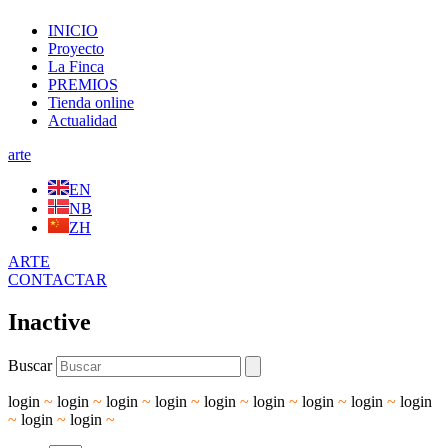
INICIO
Proyecto
La Finca
PREMIOS
Tienda online
Actualidad
arte
EN
NB
ZH
ARTE
CONTACTAR
Inactive
Buscar
login
~
login
~
login
~
login
~
login
~
login
~
login
~
login
~
login
~
login
~
login
~