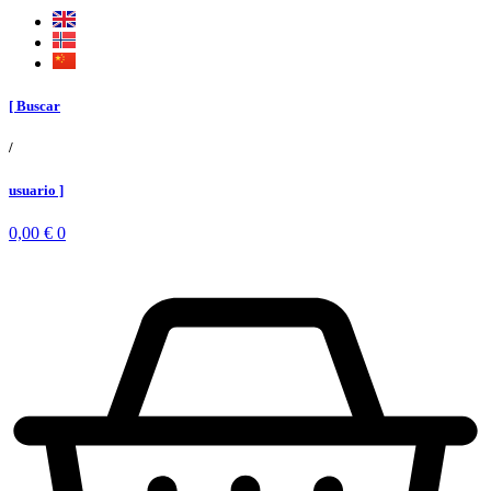
[ Buscar
/
usuario ]
0,00
€
0